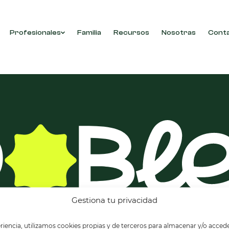
Profesionales
Familia
Recursos
Nosotras
Cont
con tu selección.
Gestiona tu privacidad
riencia, utilizamos cookies propias y de terceros para almacenar y/o accede