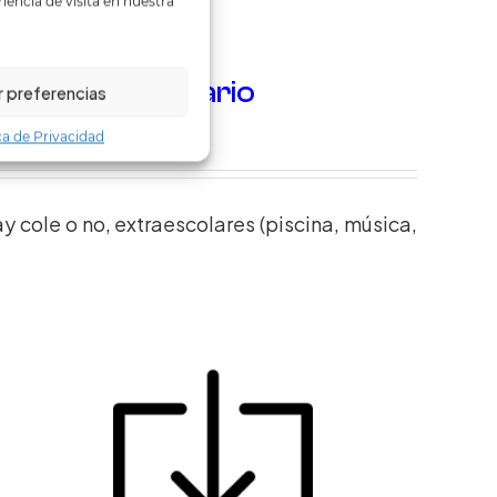
iencia de visita en nuestra
carga
:
panel diario
r preferencias
ca de Privacidad
y cole o no, extraescolares (piscina, música,