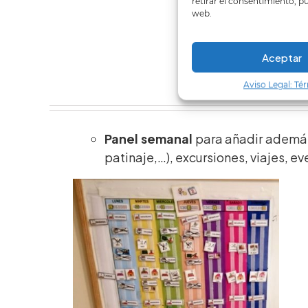
retirar el consentimiento, p
web.
Aceptar
Aviso Legal: Té
Panel semanal
para añadir además 
patinaje,…), excursiones, viajes, ev