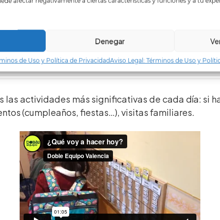
uede afectar negativamente a ciertas características y funciones y a tu exper
Des
Denegar
Ve
rminos de Uso y Política de Privacidad
Aviso Legal: Términos de Uso y Políti
las actividades más significativas de cada día: si ha
entos (cumpleaños, fiestas…), visitas familiares.