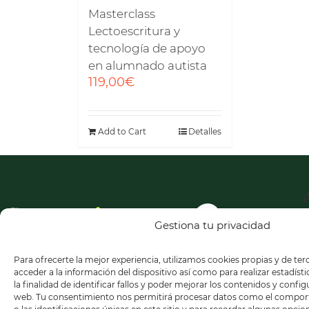
Masterclass
Lectoescritura y
tecnología de apoyo
en alumnado autista
119,00
€
Add to Cart
Detalles
¡
a
n
Gestiona tu privacidad
n
Para ofrecerte la mejor experiencia, utilizamos cookies propias y de te
acceder a la información del dispositivo así como para realizar estadíst
la finalidad de identificar fallos y poder mejorar los contenidos y confi
web. Tu consentimiento nos permitirá procesar datos como el compo