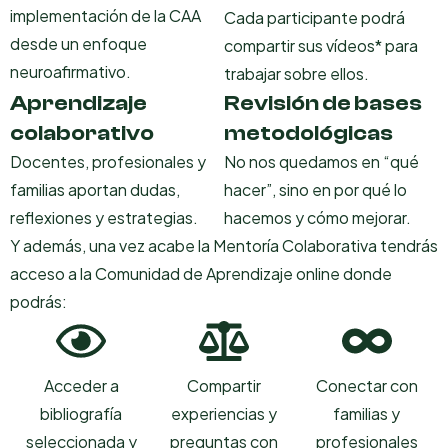
implementación de la CAA
Cada participante podrá
desde un enfoque
compartir sus vídeos* para
neuroafirmativo.
trabajar sobre ellos.
Aprendizaje
Revisión de bases
colaborativo
metodológicas
Docentes, profesionales y
No nos quedamos en “qué
familias aportan dudas,
hacer”, sino en por qué lo
reflexiones y estrategias.
hacemos y cómo mejorar.
Y además, una vez acabe la Mentoría Colaborativa tendrás
acceso a la Comunidad de Aprendizaje online donde
podrás:
Acceder a
Compartir
Conectar con
bibliografía
experiencias y
familias y
seleccionada y
preguntas con
profesionales