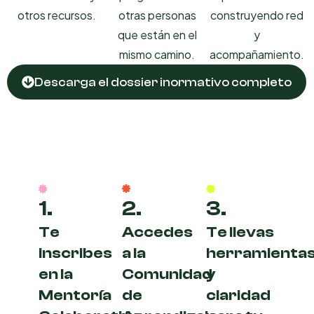
otros recursos.
otras personas
construyendo red
que están en el
y
mismo camino.
acompañamiento.
Descarga el dossier inormativo completo
1.
2.
3.
Te
Accedes
Te llevas
inscribes
a la
herramienta
en la
Comunidad
y
Mentoría
de
claridad