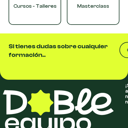
Cursos - Talleres
Masterclass
Si tienes dudas sobre cualquier
formación..
¡
a
n
n