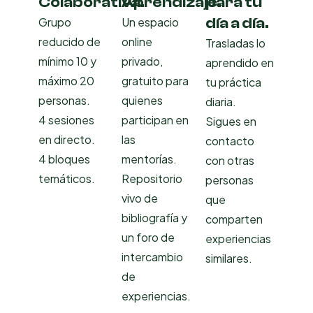
Colaborativa.
Aprendizaje.
para tu
día a día.
Grupo
Un espacio
reducido de
online
Trasladas lo
mínimo 10 y
privado,
aprendido en
máximo 20
gratuito para
tu práctica
personas.
quienes
diaria.
4 sesiones
participan en
Sigues en
en directo.
las
contacto
4 bloques
mentorías.
con otras
temáticos.
Repositorio
personas
vivo de
que
bibliografía y
comparten
un foro de
experiencias
intercambio
similares.
de
experiencias.