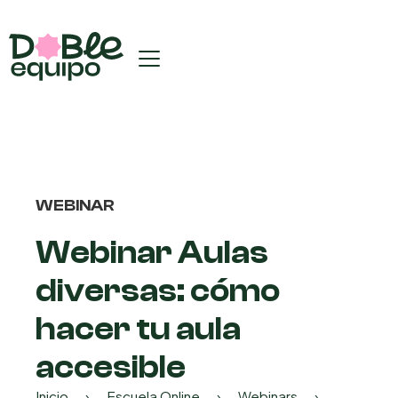
WEBINAR
Webinar Aulas
diversas: cómo
hacer tu aula
accesible
Inicio
›
Escuela Online
›
Webinars
›