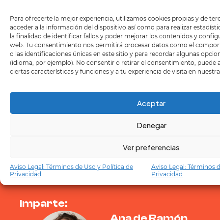
Para ofrecerte la mejor experiencia, utilizamos cookies propias y de te
Transformación
Acción
Reflexión
acceder a la información del dispositivo así como para realizar estadíst
la finalidad de identificar fallos y poder mejorar los contenidos y confi
Aprender a
Aprender a
Comprender el
web. Tu consentimiento nos permitirá procesar datos como el compo
o las identificaciones únicas en este sitio y para recordar algunas opci
identificar las
proponer
impacto del
(idioma, por ejemplo). No consentir o retirar el consentimiento, puede
barreras para la
ajustes para
diseño en la
ciertas características y funciones y a tu experiencia de visita en nuestr
participación y
minimizar el
participación y
el aprendizaje.
impacto de las
el aprendizaje.
Aceptar
barreras.
Denegar
Ver preferencias
Aviso Legal: Términos de Uso y Política de
Aviso Legal: Términos d
Privacidad
Privacidad
Imparte:
Ana de Ramón