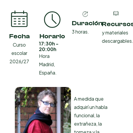
Duración
Recurso
3 horas.
y materiales
Fecha
Horario
descargables
17:30h -
Curso
20:00h
escolar
Hora
2026/27​
Madrid,
España.
A medida que
adquirí un habla
funcional, la
extrañeza, la
torpeza y la