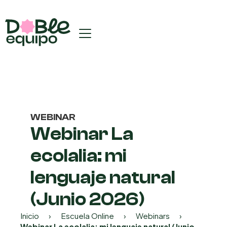
WEBINAR
Webinar La
ecolalia: mi
lenguaje natural
(Junio 2026)
Inicio
›
Escuela Online
›
Webinars
›
Webinar La ecolalia: mi lenguaje natural (Junio