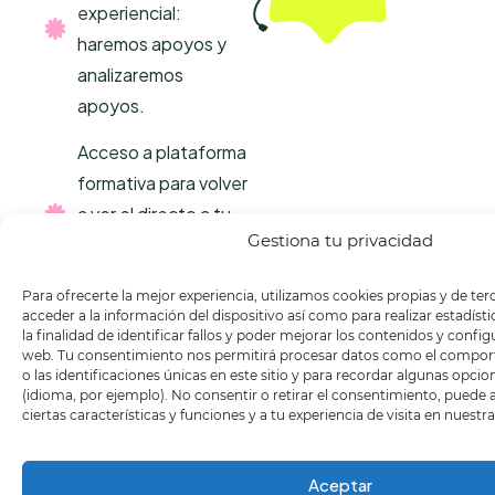
experiencial:
haremos apoyos y
analizaremos
apoyos.
Acceso a plataforma
formativa para volver
a ver el directo a tu
Gestiona tu privacidad
ritmo hasta el
12/09/2026.
Para ofrecerte la mejor experiencia, utilizamos cookies propias y de te
acceder a la información del dispositivo así como para realizar estadíst
Podrás compartir tus
la finalidad de identificar fallos y poder mejorar los contenidos y confi
dudas y cuestiones
web. Tu consentimiento nos permitirá procesar datos como el compo
o las identificaciones únicas en este sitio y para recordar algunas opci
durante el directo.
(idioma, por ejemplo). No consentir o retirar el consentimiento, puede
ciertas características y funciones y a tu experiencia de visita en nuestr
Aceptar