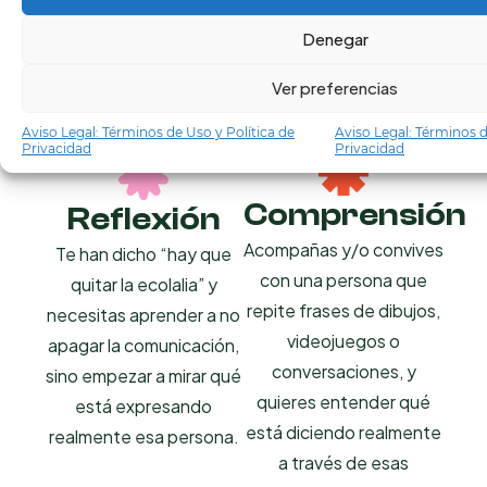
Denegar
Ver preferencias
Este webinar es para ti si
buscas...
Aviso Legal: Términos de Uso y Política de
Aviso Legal: Términos d
Privacidad
Privacidad
Comprensión
Reflexión
Acompañas y/o convives
Te han dicho “hay que
con una persona que
quitar la ecolalia” y
repite frases de dibujos,
necesitas aprender a no
videojuegos o
apagar la comunicación,
conversaciones, y
sino empezar a mirar qué
quieres entender qué
está expresando
está diciendo realmente
realmente esa persona.
a través de esas