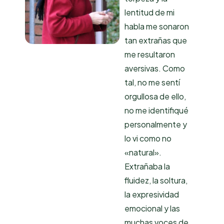
lentitud de mi
habla me sonaron
tan extrañas que
me resultaron
aversivas. Como
tal, no me sentí
orgullosa de ello,
no me identifiqué
personalmente y
lo vi como no
«natural».
Extrañaba la
fluidez, la soltura,
la expresividad
emocional y las
muchas voces de