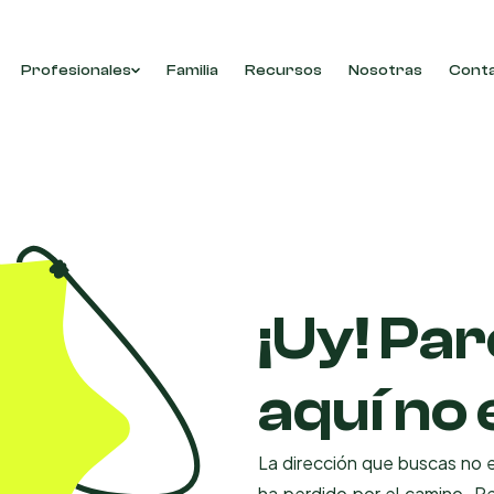
Profesionales
Familia
Recursos
Nosotras
Cont
¡Uy! Pa
aquí no 
La dirección que buscas no e
ha perdido por el camino. Pe