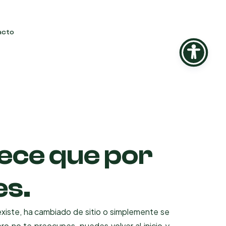
acto
rece que por
es.
xiste, ha cambiado de sitio o simplemente se
ro no te preocupes, puedes volver al inicio y