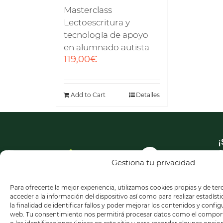
Masterclass
Lectoescritura y
tecnología de apoyo
en alumnado autista
119,00
€
Add to Cart
Detalles
¡
a
n
Gestiona tu privacidad
n
Para ofrecerte la mejor experiencia, utilizamos cookies propias y de te
acceder a la información del dispositivo así como para realizar estadíst
la finalidad de identificar fallos y poder mejorar los contenidos y confi
web. Tu consentimiento nos permitirá procesar datos como el compo