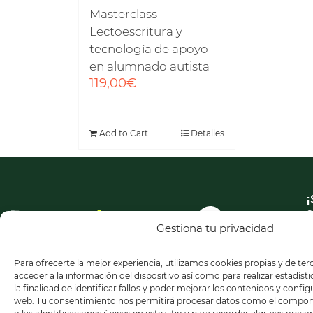
Masterclass
Lectoescritura y
tecnología de apoyo
en alumnado autista
119,00
€
Add to Cart
Detalles
¡
a
n
Gestiona tu privacidad
n
Para ofrecerte la mejor experiencia, utilizamos cookies propias y de te
acceder a la información del dispositivo así como para realizar estadíst
la finalidad de identificar fallos y poder mejorar los contenidos y confi
web. Tu consentimiento nos permitirá procesar datos como el compo