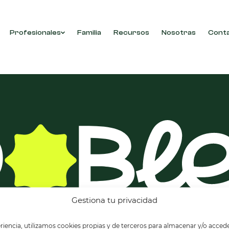
Profesionales
Familia
Recursos
Nosotras
Cont
con tu selección.
Gestiona tu privacidad
riencia, utilizamos cookies propias y de terceros para almacenar y/o accede