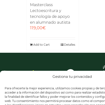
Masterclass
Lectoescritura y
tecnología de apoyo
en alumnado autista
119,00
€
Add to Cart
Detalles
¡
a
n
Gestiona tu privacidad
n
Para ofrecerte la mejor experiencia, utilizamos cookies propias y de te
acceder a la información del dispositivo así como para realizar estadíst
la finalidad de identificar fallos y poder mejorar los contenidos y confi
web. Tu consentimiento nos permitirá procesar datos como el compo