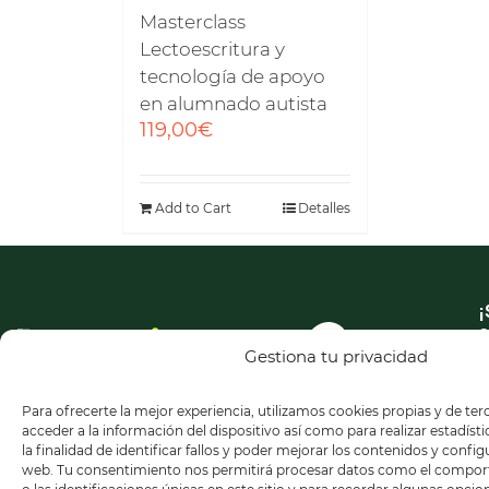
Masterclass
Lectoescritura y
tecnología de apoyo
en alumnado autista
119,00
€
Add to Cart
Detalles
¡
a
n
Gestiona tu privacidad
n
Para ofrecerte la mejor experiencia, utilizamos cookies propias y de te
acceder a la información del dispositivo así como para realizar estadíst
la finalidad de identificar fallos y poder mejorar los contenidos y confi
web. Tu consentimiento nos permitirá procesar datos como el compo