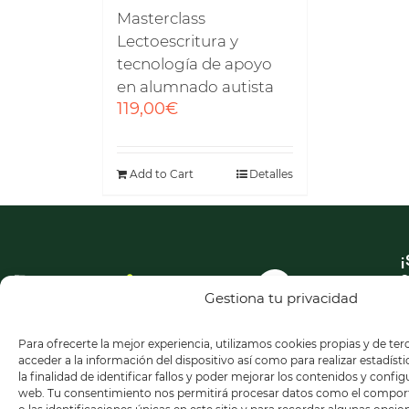
Masterclass
Lectoescritura y
tecnología de apoyo
en alumnado autista
119,00
€
Add to Cart
Detalles
¡
a
n
Gestiona tu privacidad
n
Para ofrecerte la mejor experiencia, utilizamos cookies propias y de te
acceder a la información del dispositivo así como para realizar estadíst
la finalidad de identificar fallos y poder mejorar los contenidos y confi
web. Tu consentimiento nos permitirá procesar datos como el compo