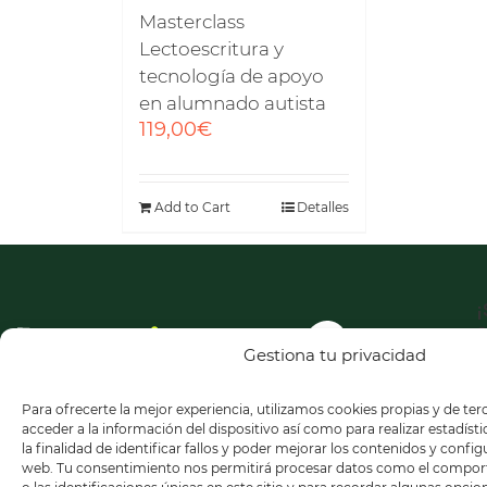
Masterclass
Lectoescritura y
tecnología de apoyo
en alumnado autista
119,00
€
Add to Cart
Detalles
¡
a
n
Gestiona tu privacidad
n
Para ofrecerte la mejor experiencia, utilizamos cookies propias y de te
acceder a la información del dispositivo así como para realizar estadíst
la finalidad de identificar fallos y poder mejorar los contenidos y confi
web. Tu consentimiento nos permitirá procesar datos como el compo