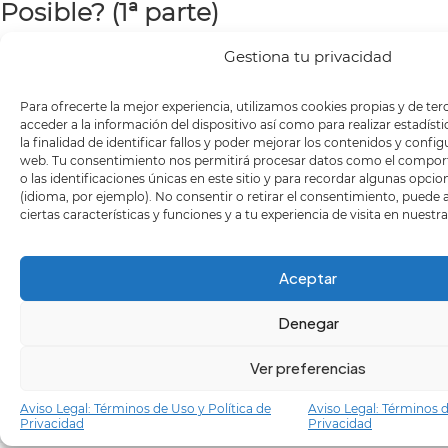
Posible? (1ª parte)
Por
Doble Equipo
|
1 marzo 2019
|
Blog
|
6 Comentarios
Gestiona tu privacidad
Una de las barreras a las que se enfrentan
Para ofrecerte la mejor experiencia, utilizamos cookies propias y de te
diariamente las personas con Autismo son las
acceder a la información del dispositivo así como para realizar estadíst
barreras para la comunicación; entendiendo
la finalidad de identificar fallos y poder mejorar los contenidos y confi
web. Tu consentimiento nos permitirá procesar datos como el compo
éstas como el derecho a obtener información
o las identificaciones únicas en este sitio y para recordar algunas opci
adecuada [...]
(idioma, por ejemplo). No consentir o retirar el consentimiento, puede
ciertas características y funciones y a tu experiencia de visita en nuestr
Leer más
Aceptar
Denegar
18
02, 2014
Ver preferencias
Aviso Legal: Términos de Uso y Política de
Aviso Legal: Términos d
Privacidad
Privacidad